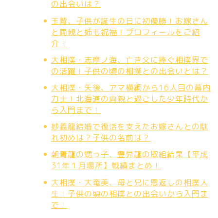
の出会いは？
玉鷲、子供が誕生の日に初優勝！お嫁さん
と両親と姉も祝福！プロフィールをご紹
介！
大相撲・志摩ノ海、亡き父に捧ぐ相撲界で
の活躍！子供の頃の相撲との出会いとは？
大相撲・矢後、アマ横綱から16人目の幕内
力士！北海道の両親と過ごした少年時代か
ら入門まで！
妙義龍結婚で復活を支えたお嫁さんとの馴
れ初めは？子供の名前は？
朝青龍の甥っ子、豊昇龍の取組結果【平成
31年１月場所】戦績まとめ！
大相撲・大奄美、母と兄に恩返しの相撲人
生！子供の頃の相撲との出会いから入門ま
で！