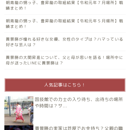
朝青龍の甥っ子、豊昇龍の取組結果【令和元年７月場所】戦
績まとめ！
朝青龍の甥っ子、豊昇龍の取組結果【令和元年５月場所】戦
績まとめ！
貴景勝が憧れる好きな女優、女性のタイプは？ハマっている
好きな芸人は？
貴景勝の大関昇進について、父と母が思いを語る！場所中に
母が送ったLINEに貴景勝は？
人気記事はこちら！
国技館での力士の入り待ち、出待ちの場所
や時間は？サ...
貴景勝の実家は芦屋でお金持ち？父親の職