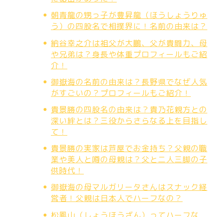
朝青龍の甥っ子が豊昇龍（ほうしょうりゅ
う）の四股名で相撲界に！名前の由来は？
納谷幸之介は祖父が大鵬、父が貴闘力、母
や兄弟は？身長や体重プロフィールもご紹
介！
御嶽海の名前の由来は？長野県でなぜ人気
がすごいの？プロフィールもご紹介！
貴景勝の四股名の由来は？貴乃花親方との
深い絆とは？三役からさらなる上を目指し
て！
貴景勝の実家は芦屋でお金持ち？父親の職
業や美人と噂の母親は？父と二人三脚の子
供時代！
御嶽海の母マルガリータさんはスナック経
営者！父親は日本人でハーフなの？
松鳳山（しょうほうざん）ってハーフな