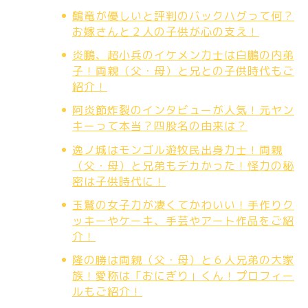
鶴竜が優しいと評判のバックハグって何？
お嫁さんと２人の子供が心の支え！
炎鵬、超小兵のイケメン力士は白鵬の内弟
子！両親（父・母）と兄との子供時代もご
紹介！
阿炎節炸裂のインタビューが人気！元ヤン
キーって本当？四股名の由来は？
逸ノ城はモンゴル遊牧民出身力士！両親
（父・母）と兄弟もデカかった！怪力の秘
密は子供時代に！
玉鷲の女子力が凄くてかわいい！手作りク
ッキーやケーキ、手芸やアート作品をご紹
介！
隆の勝は両親（父・母）と６人兄弟の大家
族！愛称は「おにぎり」くん！プロフィー
ルもご紹介！