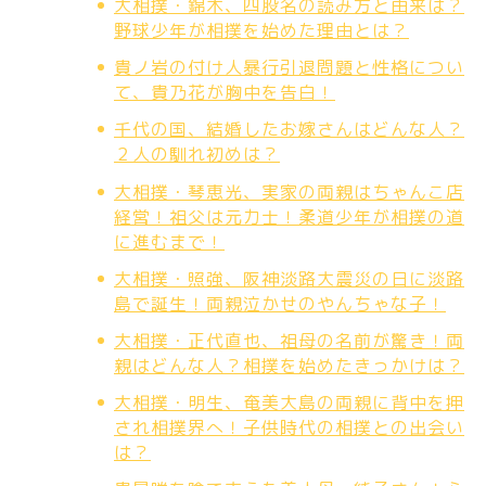
大相撲・錦木、四股名の読み方と由来は？
野球少年が相撲を始めた理由とは？
貴ノ岩の付け人暴行引退問題と性格につい
て、貴乃花が胸中を告白！
千代の国、結婚したお嫁さんはどんな人？
２人の馴れ初めは？
大相撲・琴恵光、実家の両親はちゃんこ店
経営！祖父は元力士！柔道少年が相撲の道
に進むまで！
大相撲・照強、阪神淡路大震災の日に淡路
島で誕生！両親泣かせのやんちゃな子！
大相撲・正代直也、祖母の名前が驚き！両
親はどんな人？相撲を始めたきっかけは？
大相撲・明生、奄美大島の両親に背中を押
され相撲界へ！子供時代の相撲との出会い
は？