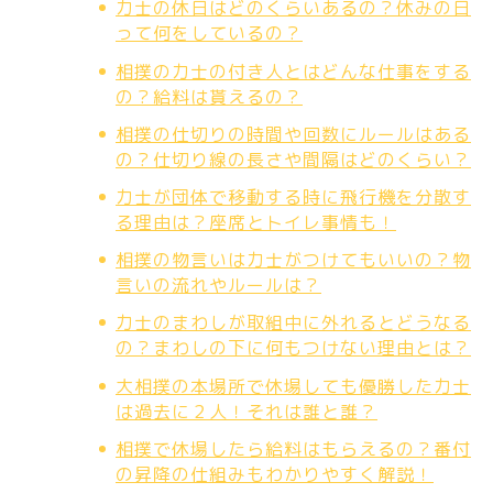
力士の休日はどのくらいあるの？休みの日
って何をしているの？
相撲の力士の付き人とはどんな仕事をする
の？給料は貰えるの？
相撲の仕切りの時間や回数にルールはある
の？仕切り線の長さや間隔はどのくらい？
力士が団体で移動する時に飛行機を分散す
る理由は？座席とトイレ事情も！
相撲の物言いは力士がつけてもいいの？物
言いの流れやルールは？
力士のまわしが取組中に外れるとどうなる
の？まわしの下に何もつけない理由とは？
大相撲の本場所で休場しても優勝した力士
は過去に２人！それは誰と誰？
相撲で休場したら給料はもらえるの？番付
の昇降の仕組みもわかりやすく解説！