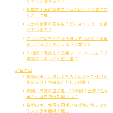
しって洗濯するの？
相撲で土俵に塩をまく理由は何？大量にま
く力士は誰？
力士の食事の回数は？どんなメニューを食
べているの？
力士は給料をどこから貰っているの？金星
取ったら収入が増えるって本当？
大相撲の懸賞金の金額は１本いくらなの？
獲得ランキング１位は誰？
稀勢の里
稀勢の里、引退して初めてのスーツ作りに
秘策あり！荒磯親方として始動！
横綱・稀勢の里引退！17年間の土俵人生に
幕！引退を決めた理由は？
稀勢の里、教習所同期の琴奨菊と豊ノ島の
３人で原点回帰の稽古！