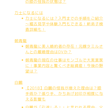
の膝の怪我の状態は？
力士になるには
力士になるには？入門までの手順をご紹介
～稽古見学や体験入門もできる！新弟子検
査詳細も！
朝青龍
朝青龍に美人婚約者の存在！元嫁タミルさ
んとの離婚理由はDVか？
朝青龍の現在の仕事はモンゴルで大実業家
に！事業内容と驚くべき総資産！今後の野
望は？
白鵬
【2018】白鵬の怪我が増えた理由は？膝
手術か？張り手、かちあげ封印が相撲に与
える影響も
白鵬が「引退しろ！」と言われる理由。父