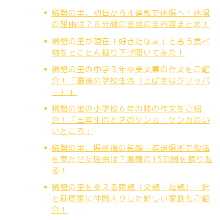
稀勢の里、初日から４連敗で休場へ！休場
の理由は？８分間の会見の全内容まとめ！
稀勢の里が現在「好きだなぁ」と思う食べ
物をとことん掘り下げ聞いてみた！
稀勢の里の中学３年卒業文集の作文をご紹
介！「最後の学校生活（上ばきはグリッパ
ー）」
稀勢の里の小学校６年の時の作文をご紹
介！「三年生のときのケンカ・ケンカのい
いところ」
稀勢の里、場所後の笑顔！進退場所で復活
を果たせた理由は？激闘の15日間を振り返
る！
稀勢の里を支える両親（父親・母親）・姉
と萩原家に仲間入りした新しい家族もご紹
介！