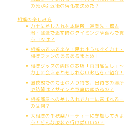
の死が引退後の帰化を決めた？
相撲の楽しみ方
力士に差し入れを本場所・巡業先・稽古
場・郵送で渡す時のタイミングや喜んで貰
うコツは？
相撲あるあるネタ！思わずうなずく力士・
相撲ファンのあるあるまとめ！
相撲グッズの両国のお店「両国髙はし」～
力士に会えるかもしれないお店をご紹介！
国技館での力士の入り待ち、出待ちの場所
や時間は？サインや写真は頼めるの？
相撲部屋への差し入れで力士に喜ばれるも
のは何？
大相撲の千秋楽パーティーに参加してみよ
う！どんな服装で行けばいいの？