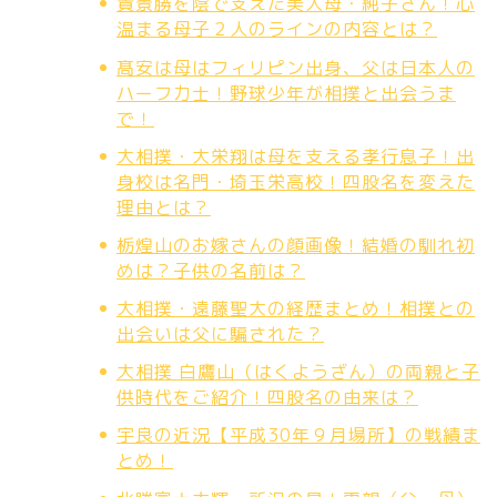
貴景勝を陰で支えた美人母・純子さん！心
温まる母子２人のラインの内容とは？
髙安は母はフィリピン出身、父は日本人の
ハーフ力士！野球少年が相撲と出会うま
で！
大相撲・大栄翔は母を支える孝行息子！出
身校は名門・埼玉栄高校！四股名を変えた
理由とは？
栃煌山のお嫁さんの顔画像！結婚の馴れ初
めは？子供の名前は？
大相撲・遠藤聖大の経歴まとめ！相撲との
出会いは父に騙された？
大相撲 白鷹山（はくようざん）の両親と子
供時代をご紹介！四股名の由来は？
宇良の近況【平成30年９月場所】の戦績ま
とめ！