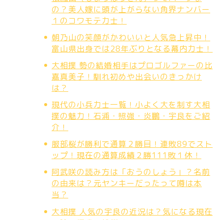
の？美人嫁に頭が上がらない角界ナンバー
１のコワモテ力士！
朝乃山の笑顔がかわいいと人気急上昇中！
富山県出身では28年ぶりとなる幕内力士！
大相撲 勢の結婚相手はプロゴルファーの比
嘉真美子！馴れ初めや出会いのきっかけ
は？
現代の小兵力士一覧！小よく大を制す大相
撲の魅力！石浦・照強・炎鵬・宇良をご紹
介！
服部桜が勝利で通算２勝目！連敗89でスト
ップ！現在の通算成績２勝111敗１休！
阿武咲の読み方は「おうのしょう」？名前
の由来は？元ヤンキーだったって噂は本
当？
大相撲 人気の宇良の近況は？気になる現在