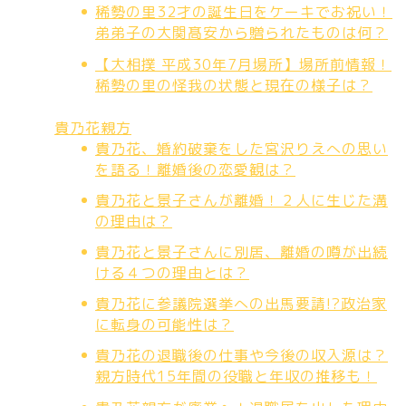
稀勢の里32才の誕生日をケーキでお祝い！
弟弟子の大関髙安から贈られたものは何？
【大相撲 平成30年7月場所】場所前情報！
稀勢の里の怪我の状態と現在の様子は？
貴乃花親方
貴乃花、婚約破棄をした宮沢りえへの思い
を語る！離婚後の恋愛観は？
貴乃花と景子さんが離婚！２人に生じた溝
の理由は？
貴乃花と景子さんに別居、離婚の噂が出続
ける４つの理由とは？
貴乃花に参議院選挙への出馬要請!?政治家
に転身の可能性は？
貴乃花の退職後の仕事や今後の収入源は？
親方時代15年間の役職と年収の推移も！