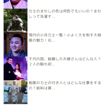
力士のまわしの色は何色でもいいの？まわ
しって洗濯す...
現代の小兵力士一覧！小よく大を制す大相
撲の魅力！石...
千代の国、結婚したお嫁さんはどんな人？
２人の馴れ初...
相撲の力士の付き人とはどんな仕事をする
の？給料は貰...