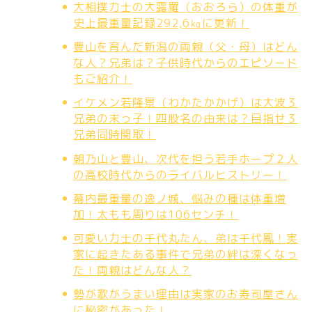
大相撲力士の大露羅（おおろら）の体重が
史上最重量記録292,6㎏に更新！
豊山を育んだ新潟の両親（父・母）はどん
な人？兄弟は？子供時代からのエピソード
もご紹介！
イケメン若隆景（わかたかかげ）は大波３
兄弟の末っ子！四股名の由来は？目指せ３
兄弟同時関取！
朝乃山と豊山、次代を担う若手ホープ２人
の高校時代からのライバルヒストリー！
幕内最重量の逸ノ城、悩みの種は体重増
加！太もも周りは106センチ！
可愛い力士の千代丸たん、弟は千代鳳！実
家に起きたある事件で兄弟の絆は深くなっ
た！両親はどんな人？
勢が歌がうまい理由は実家のお寿司屋さん
に秘密があった！