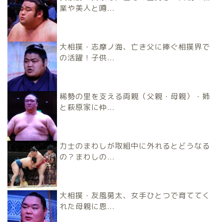
業や美人と噂...
大相撲・志摩ノ海、亡き父に捧ぐ相撲界で
の活躍！子供...
稀勢の里を支える両親（父親・母親）・姉
と萩原家に仲...
力士のまわしが取組中に外れるとどうなる
の？まわしの...
大相撲・友風勇太、女手ひとつで育ててく
れた母親に恩...