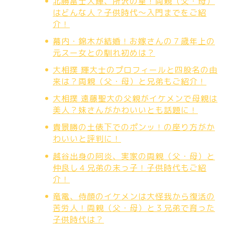
北勝富士大輝、所沢の星！両親（父・母）
はどんな人？子供時代～入門までをご紹
介！
幕内・錦木が結婚！お嫁さんの７歳年上の
元スー女との馴れ初めは？
大相撲 輝大士のプロフィールと四股名の由
来は？両親（父・母）と兄弟もご紹介！
大相撲 遠藤聖大の父親がイケメンで母親は
美人？妹さんがかわいいとも話題に！
貴景勝の土俵下でのポンッ！の座り方がか
わいいと評判に！
越谷出身の阿炎、実家の両親（父・母）と
仲良し４兄弟の末っ子！子供時代もご紹
介！
竜電、侍顔のイケメンは大怪我から復活の
苦労人！両親（父・母）と３兄弟で育った
子供時代は？