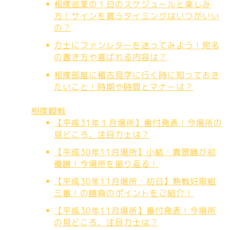
相撲巡業の１日のスケジュールと楽しみ
方！サインを貰うタイミングはいつがいい
の？
力士にファンレターを送ってみよう！宛名
の書き方や喜ばれる内容は？
相撲部屋に稽古見学に行く時に知っておき
たいこと！時期や時間とマナーは？
相撲観戦
【平成31年１月場所】番付発表！今場所の
見どころ、注目力士は？
【平成30年11月場所】小結・貴景勝が初
優勝！今場所を振り返る！
【平成30年11月場所・初日】熱戦好取組
三番！の勝負のポイントをご紹介！
【平成30年11月場所】番付発表！今場所
の見どころ、注目力士は？