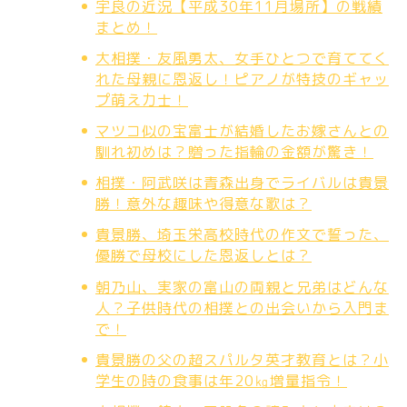
宇良の近況【平成30年11月場所】の戦績
まとめ！
大相撲・友風勇太、女手ひとつで育ててく
れた母親に恩返し！ピアノが特技のギャッ
プ萌え力士！
マツコ似の宝富士が結婚したお嫁さんとの
馴れ初めは？贈った指輪の金額が驚き！
相撲・阿武咲は青森出身でライバルは貴景
勝！意外な趣味や得意な歌は？
貴景勝、埼玉栄高校時代の作文で誓った、
優勝で母校にした恩返しとは？
朝乃山、実家の富山の両親と兄弟はどんな
人？子供時代の相撲との出会いから入門ま
で！
貴景勝の父の超スパルタ英才教育とは？小
学生の時の食事は年20㎏増量指令！