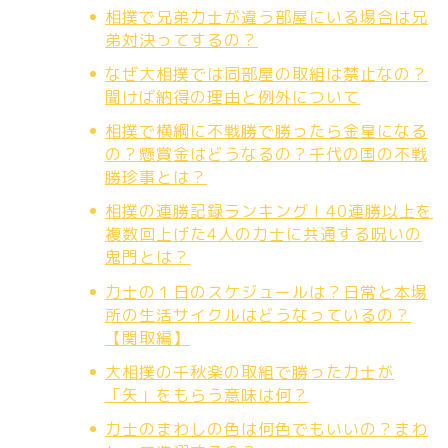
相撲で兄弟力士が違う部屋にいる場合は兄
弟対決ってするの？
なぜ大相撲では同部屋の取組は禁止なの？
聞けば納得の理由と例外について
相撲で横綱に不戦勝で勝ったら金星になる
の？懸賞金はどうなるの？千代の国の不戦
勝珍事とは？
相撲の連勝記録ランキング！40連勝以上を
複数回上げた4人の力士に共通する呪いの
鬼門とは？
力士の１日のスケジュールは？日常と本場
所の生活サイクルはどうなっているの？
【関取編】
大相撲の千秋楽の取組で勝った力士が
「矢」をもらう意味は何？
力士のまわしの色は何色でもいいの？まわ