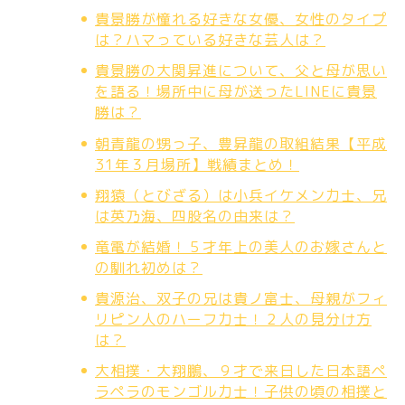
貴景勝が憧れる好きな女優、女性のタイプ
は？ハマっている好きな芸人は？
貴景勝の大関昇進について、父と母が思い
を語る！場所中に母が送ったLINEに貴景
勝は？
朝青龍の甥っ子、豊昇龍の取組結果【平成
31年３月場所】戦績まとめ！
翔猿（とびざる）は小兵イケメン力士、兄
は英乃海、四股名の由来は？
竜電が結婚！５才年上の美人のお嫁さんと
の馴れ初めは？
貴源治、双子の兄は貴ノ富士、母親がフィ
リピン人のハーフ力士！２人の見分け方
は？
大相撲・大翔鵬、９才で来日した日本語ペ
ラペラのモンゴル力士！子供の頃の相撲と