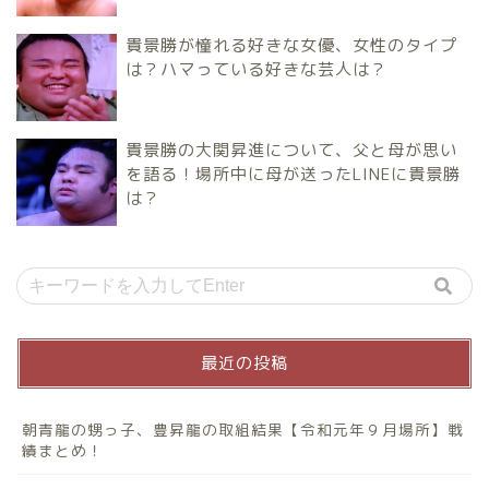
貴景勝が憧れる好きな女優、女性のタイプ
は？ハマっている好きな芸人は？
貴景勝の大関昇進について、父と母が思い
を語る！場所中に母が送ったLINEに貴景勝
は？
最近の投稿
朝青龍の甥っ子、豊昇龍の取組結果【令和元年９月場所】戦
績まとめ！