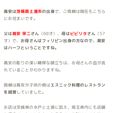
髙安は
茨城県土浦市
の出身
で、ご両親は現在もこちら
にお住まいです。
父は
髙安 栄二
さん
（68才）、
母は
ビビリタ
さん
（57
才）で、
お母さんはフィリピン出身の方なので、髙安
はハーフということですね。
髙安の彫りの深い精悍な顔立ちは、お母さんの血が流
れていることがわかりますね。
両親は髙安が子供の頃は
エスニック料理のレストラン
を経営
していました。
お店は茨城県の水戸と土浦に加え、埼玉県内にも店舗