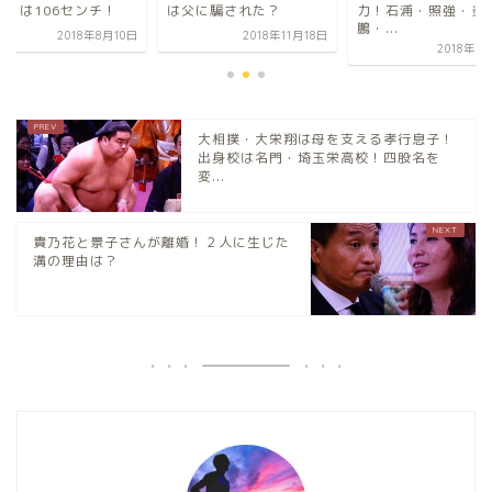
父に騙された？
力！石浦・照強・炎
も周りは106センチ
鵬・...
2018年11月18日
2018年8
2018年7月13日
大相撲・大栄翔は母を支える孝行息子！
出身校は名門・埼玉栄高校！四股名を
変...
貴乃花と景子さんが離婚！２人に生じた
溝の理由は？