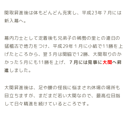
関取昇進後は体もどんどん充実し、平成23年７月には
新入幕へ。
幕内力士として定着後も兄弟子の稀勢の里との連日の
猛稽古で地力をつけ、平成29年１月に小結で11勝を上
げたところから、翌３月は関脇で12勝、大関取りのか
かった５月にも11勝を上げ、
７月には見事に
大関
へ昇
進
しました。
大関昇進後は、足や腰の怪我に悩まされ休場の場所も
目立ちますが、まだまだ若い大関なので、最高位目指
して日々精進を続けているところです。