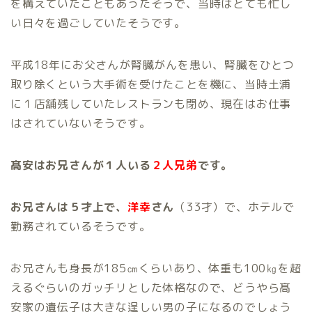
を構えていたこともあったそうで、当時はとても忙し
い日々を過ごしていたそうです。
平成18年にお父さんが腎臓がんを患い、腎臓をひとつ
取り除くという大手術を受けたことを機に、当時土浦
に１店舗残していたレストランも閉め、現在はお仕事
はされていないそうです。
髙安はお兄さんが１人いる
２人兄弟
です。
お兄さんは５才上で、
洋幸
さん
（33才）で、ホテルで
勤務されているそうです。
お兄さんも身長が185㎝くらいあり、体重も100㎏を超
えるぐらいのガッチリとした体格なので、どうやら髙
安家の遺伝子は大きな逞しい男の子になるのでしょう