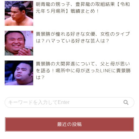
朝青龍の甥っ子、豊昇龍の取組結果【令和
元年５月場所】戦績まとめ！
貴景勝が憧れる好きな女優、女性のタイプ
は？ハマっている好きな芸人は？
貴景勝の大関昇進について、父と母が思い
を語る！場所中に母が送ったLINEに貴景勝
は？
最近の投稿