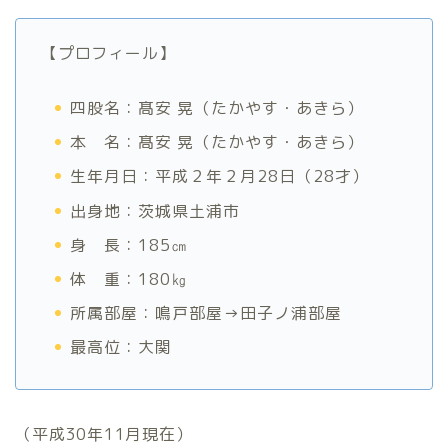
【プロフィール】
四股名：髙安 晃（たかやす・あきら）
本 名：髙安 晃（たかやす・あきら）
生年月日：平成２年２月28日（28才）
出身地：茨城県土浦市
身 長：185㎝
体 重：180㎏
所属部屋：鳴戸部屋→田子ノ浦部屋
最高位：大関
（平成30年11月現在）