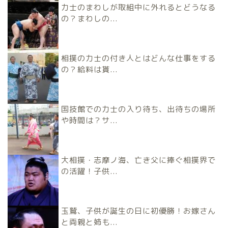
力士のまわしが取組中に外れるとどうなる
の？まわしの...
相撲の力士の付き人とはどんな仕事をする
の？給料は貰...
国技館での力士の入り待ち、出待ちの場所
や時間は？サ...
大相撲・志摩ノ海、亡き父に捧ぐ相撲界で
の活躍！子供...
玉鷲、子供が誕生の日に初優勝！お嫁さん
と両親と姉も...