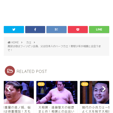
HOME
力士
髙安は母はフィリピン出身、父は日本人のハーフ力士！野球少年が相撲と出会うま
で！
RELATED POST
力士
力士
相撲・遠藤聖大の経歴
現代の小兵力士一覧！小
幕内最重量の逸ノ城
とめ！相撲との出会い
よく大を制す大相撲の魅
みの種は体重増加！