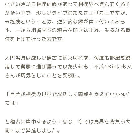
小さい頃から相撲経験があって相撲界へ進んでくる子
が多い中で、珍しいタイプのたたき上げ力士ですが、
未経験ということは、逆に変な癖が体に付いておら
ず、一から相撲界での稽古を叩き込まれ、みるみる番
付を上げて行ったのです。
入門当時は厳しい稽古に耐え切れず、
何度も部屋を脱
走して実家に逃げ帰っていた
少年も、平成18年にお父
さんが病気をしたことを契機に、
「自分が相撲の世界で成功して両親を支えていかなく
ては」
と稽古に集中するようになり、今では角界を背負う大
関にまで昇進しました。