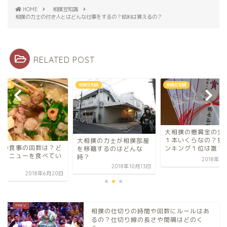
HOME
相撲豆知識
相撲の力士の付き人とはどんな仕事をするの？給料は貰えるの？
RELATED POST
豆知識
相撲豆知識
相撲豆知識
大相撲の懸賞金の金額は
１本いくらなの？獲得ラ
相撲の力士が相撲部屋
力士の食事の回数は
ンキング１位は誰？
移籍するのはどんな
んなメニューを食べ
？
2018年6月17日
るの？
2018年10月13日
2018年6
相撲の仕切りの時間や回数にルールはあ
るの？仕切り線の長さや間隔はどのく