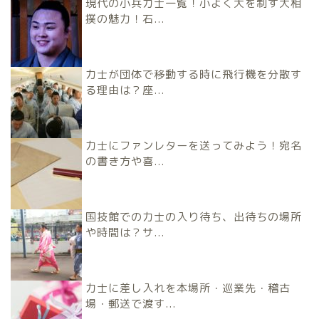
現代の小兵力士一覧！小よく大を制す大相
撲の魅力！石...
力士が団体で移動する時に飛行機を分散す
る理由は？座...
力士にファンレターを送ってみよう！宛名
の書き方や喜...
国技館での力士の入り待ち、出待ちの場所
や時間は？サ...
力士に差し入れを本場所・巡業先・稽古
場・郵送で渡す...