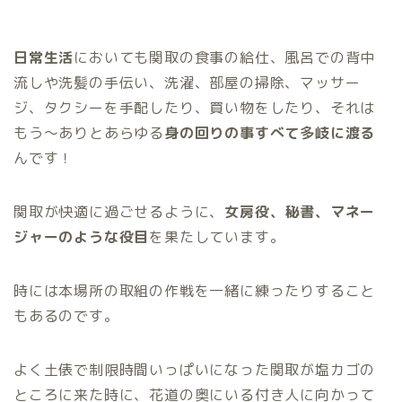
日常生活
においても関取の食事の給仕、風呂での背中
流しや洗髪の手伝い、洗濯、部屋の掃除、マッサー
ジ、タクシーを手配したり、買い物をしたり、それは
もう～ありとあらゆる
身の回りの事すべて多岐に渡る
んです！
関取が快適に過ごせるように、
女房役、秘書、マネー
ジャーのような役目
を果たしています。
時には本場所の取組の作戦を一緒に練ったりすること
もあるのです。
よく土俵で制限時間いっぱいになった関取が塩カゴの
ところに来た時に、花道の奥にいる付き人に向かって