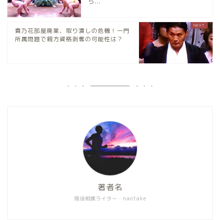
ら...
貴乃花部屋廃業、取り潰しの危機！一門
所属問題で親方資格剥奪の可能性は？
著者名
現役相撲ライター・naotake