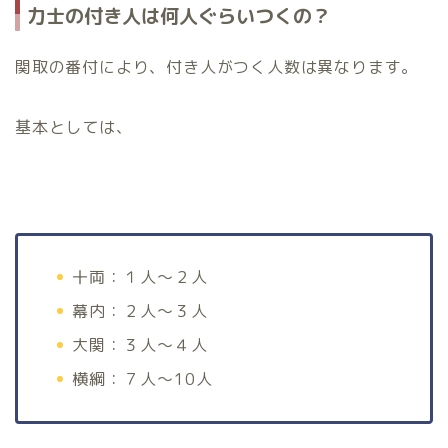
力士の付き人は何人ぐらいつくの？
関取の番付により、付き人がつく人数は異なります。
基本としては、
十両：１人～２人
幕内：２人～３人
大関：３人～４人
横綱：７人～10人