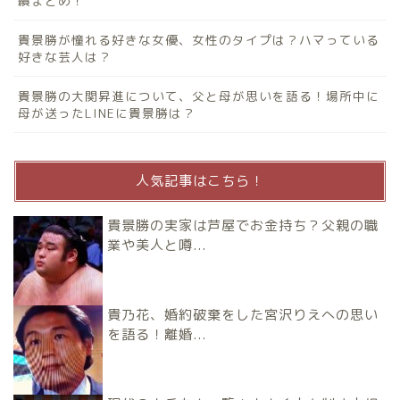
績まとめ！
貴景勝が憧れる好きな女優、女性のタイプは？ハマっている
好きな芸人は？
貴景勝の大関昇進について、父と母が思いを語る！場所中に
母が送ったLINEに貴景勝は？
人気記事はこちら！
貴景勝の実家は芦屋でお金持ち？父親の職
業や美人と噂...
貴乃花、婚約破棄をした宮沢りえへの思い
を語る！離婚...