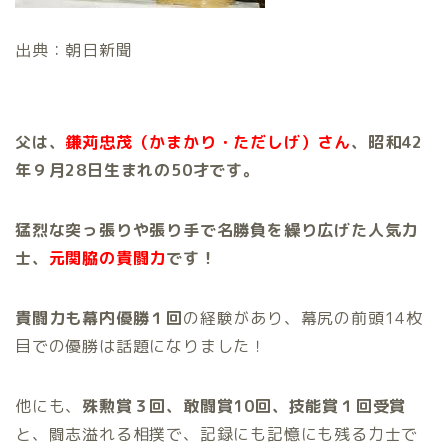
出典：朝日新聞
父は、
鎌苅忠茂（かまかり・ただしげ）さん
、昭和42
年９月28日生まれの50才です。
猛烈な突っ張りや張り手で名勝負を繰り広げた人気力
士、
元関脇の貴闘力
です！
貴闘力も幕内優勝１回
の経験があり、幕尻の前頭14枚
目での優勝は話題になりました！
他にも、
殊勲賞３回、敢闘賞10回、技能賞１回受賞
と、闘志溢れる相撲で、記録にも記憶にも残る力士で