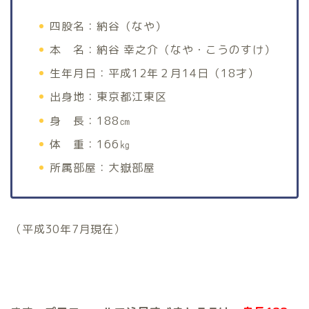
四股名：納谷（なや）
本 名：納谷 幸之介（なや・こうのすけ）
生年月日：平成12年２月14日（18才）
出身地：東京都江東区
身 長：188㎝
体 重：166㎏
所属部屋：大嶽部屋
（平成30年7月現在）